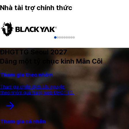
Nhà tài trợ chính thức
ĐHGTTG Seoul 2027
Dâng một tỷ chục kinh Mân Côi
Tham gia theo nhóm
Tham gia chiến dịch cầu nguyện
theo nhóm qua trang web ĐHGTTG.
Tham gia cá nhân