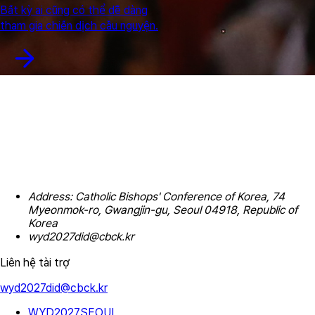
Bất kỳ ai cũng có thể dễ dàng
tham gia chiến dịch cầu nguyện.
Address: Catholic Bishops' Conference of Korea, 74
Myeonmok-ro, Gwangjin-gu, Seoul 04918, Republic of
Korea
wyd2027did@cbck.kr
Liên hệ tài trợ
wyd2027did@cbck.kr
WYD2027SEOUL