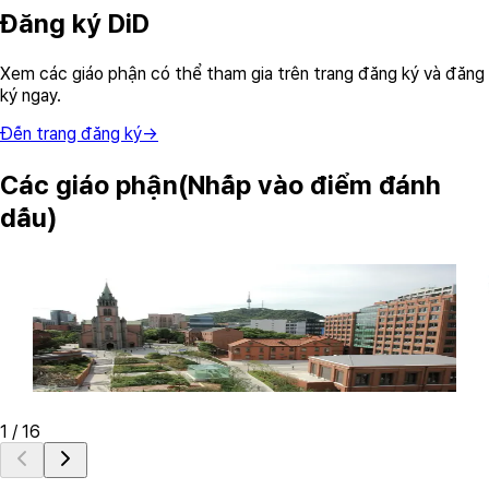
Đăng ký DiD
Xem các giáo phận có thể tham gia trên trang đăng ký và đăng
ký ngay.
Đến trang đăng ký
→
Các giáo phận
(Nhấp vào điểm đánh
dấu)
Archdiocese of Seoul
D
74 Myeongdong-gil, Jung-gu, Seoul
Visit Diocese DID Website
Vi
1
/
16