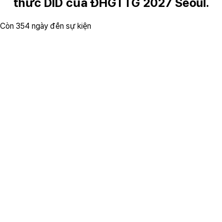
thức
DID
của
ĐHGTTG
2027
Seoul.
Còn
355
ngày đến sự kiện