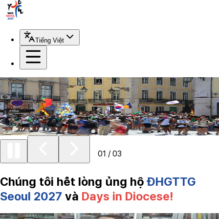
Tiếng Việt
WYD2027 · ĐHGTTG 2027
Seoul DID
01
/
03
Chúng tôi hết lòng ủng hộ
ĐHGTTG
Seoul 2027
và
Days in Diocese!
Baek Yun-hak