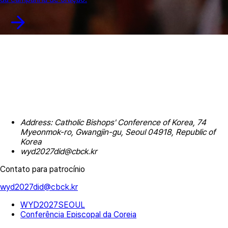
Address: Catholic Bishops' Conference of Korea, 74
Myeonmok-ro, Gwangjin-gu, Seoul 04918, Republic of
Korea
wyd2027did@cbck.kr
Contato para patrocínio
wyd2027did@cbck.kr
WYD2027SEOUL
Conferência Episcopal da Coreia