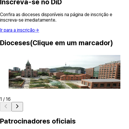
Inscreva-se no DiD
Confira as dioceses disponíveis na página de inscrição e
inscreva-se imediatamente.
Ir para a inscrição
→
Dioceses
(Clique em um marcador)
Archdiocese of Seoul
D
74 Myeongdong-gil, Jung-gu, Seoul
Visit Diocese DID Website
Vi
1
/
16
Patrocinadores oficiais