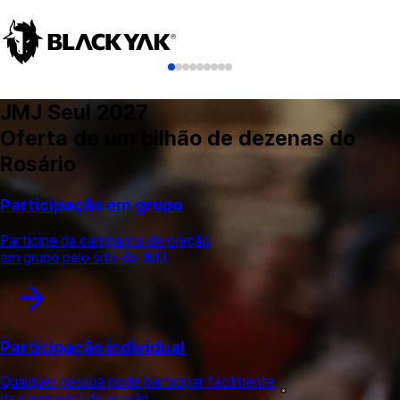
JMJ Seul 2027
Oferta de um bilhão de dezenas do
Rosário
Participação em grupo
Participe da campanha de oração
em grupo pelo site da JMJ.
Participação individual
Qualquer pessoa pode participar facilmente
da campanha de oração.