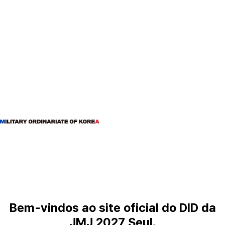
Bem-vindos
ao
site
oficial
do
DID
da
JMJ
2027
Seul.