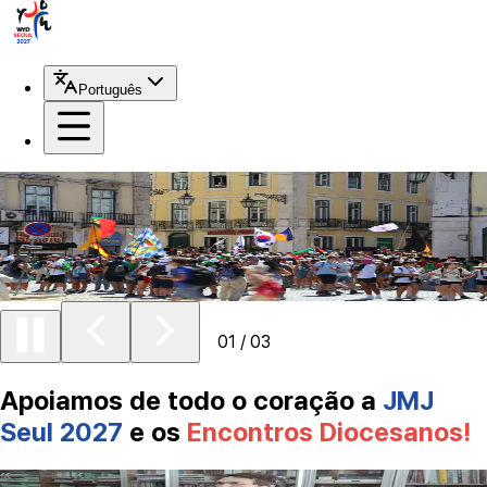
Português
WYD2027 · JMJ 2027 Seul
DID
01
/
03
Apoiamos de todo o coração a
JMJ
Seul 2027
e os
Encontros Diocesanos!
Baek Yun-hak